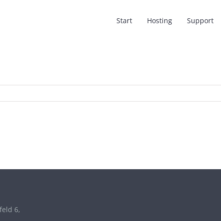
Start
Hosting
Support
feld 6,